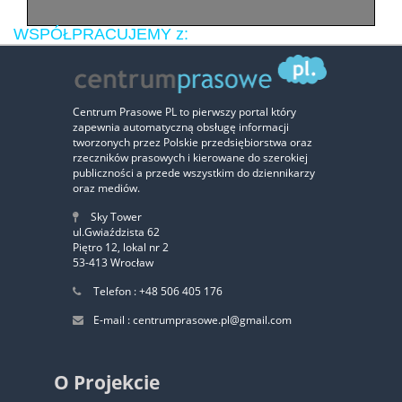
WSPÓŁPRACUJEMY z:
Centrum Prasowe PL to pierwszy portal który
zapewnia automatyczną obsługę informacji
tworzonych przez Polskie przedsiębiorstwa oraz
rzeczników prasowych i kierowane do szerokiej
publiczności a przede wszystkim do dziennikarzy
oraz mediów.
Sky Tower
ul.Gwiaździsta 62
Piętro 12, lokal nr 2
53-413 Wrocław
Zaufali nam:
Telefon : +48 506 405 176
E-mail : centrumprasowe.pl@gmail.com
‹
›
O Projekcie