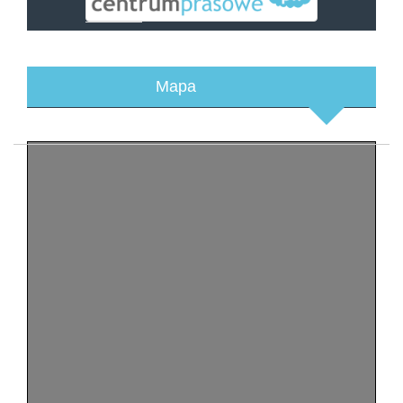
adres:
email:
Mapa
tel.: