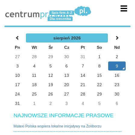
Toggl
Spis firm A-Z
navig
Dla rzecznika
sierpień 2026
Pn
Wt
Śr
Cz
Pt
So
Nd
27
28
29
30
31
1
2
3
4
5
6
7
8
9
10
11
12
13
14
15
16
17
18
19
20
21
22
23
24
25
26
27
28
29
30
31
1
2
3
4
5
6
NAJNOWSZE INFORMACJE PRASOWE
Matexi Polska wspiera lokalne inicjatywy na Żoliborzu