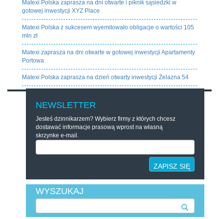
Matexi Polska zaprasza na dni otwarte i piknik sąsiedzki w
gotowej inwestycji XYZ Place
Matexi Polska z sukcesem wyemitowało obligacje o wartości 105
mln zł
Matexi zaprasza na dni otwarte w gotowej inwestycji Apartamenty
Portowa
Matexi Polska zaprasza na dzień otwarty inwestycji Żelazna 54
NEWSLETTER
Jesteś dzinnikarzem? Wybierz firmy z których chcesz
dostawać informacje prasową wprost na własną
skrzynke e-mail.
ZAPISZ SIĘ
WYSZUKAJ