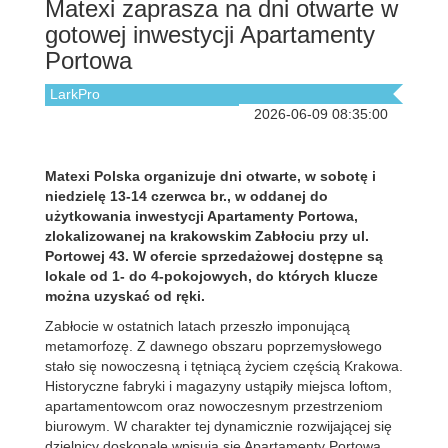
Matexi zaprasza na dni otwarte w
gotowej inwestycji Apartamenty
Portowa
LarkPro
2026-06-09 08:35:00
Matexi Polska organizuje dni otwarte, w sobotę i
niedzielę 13-14 czerwca br., w oddanej do
użytkowania inwestycji Apartamenty Portowa,
zlokalizowanej na krakowskim Zabłociu
przy ul.
Portowej 43. W ofercie sprzedażowej dostępne są
lokale od 1- do 4-pokojowych, do których klucze
można uzyskać od ręki.
Zabłocie w ostatnich latach przeszło imponującą
metamorfozę. Z dawnego obszaru poprzemysłowego
stało się nowoczesną i tętniącą życiem częścią Krakowa.
Historyczne fabryki i magazyny ustąpiły miejsca loftom,
apartamentowcom oraz nowoczesnym przestrzeniom
biurowym. W charakter tej dynamicznie rozwijającej się
dzielnicy doskonale wpisują się Apartamenty Portowa,