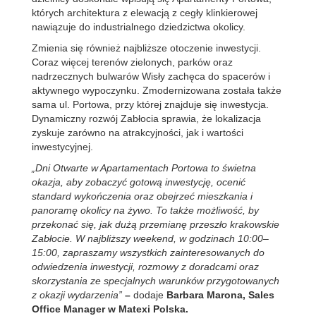
których architektura z elewacją z cegły klinkierowej
nawiązuje do industrialnego dziedzictwa okolicy.
Zmienia się również najbliższe otoczenie inwestycji.
Coraz więcej terenów zielonych, parków oraz
nadrzecznych bulwarów Wisły zachęca do spacerów i
aktywnego wypoczynku. Zmodernizowana została także
sama ul. Portowa, przy której znajduje się inwestycja.
Dynamiczny rozwój Zabłocia sprawia, że lokalizacja
zyskuje zarówno na atrakcyjności, jak i wartości
inwestycyjnej.
„Dni Otwarte w Apartamentach Portowa to świetna
okazja, aby zobaczyć gotową inwestycję, ocenić
standard wykończenia oraz obejrzeć mieszkania i
panoramę okolicy na żywo. To także możliwość, by
przekonać się, jak dużą przemianę przeszło krakowskie
Zabłocie. W najbliższy weekend, w godzinach 10:00–
15:00, zapraszamy wszystkich zainteresowanych do
odwiedzenia inwestycji, rozmowy z doradcami oraz
skorzystania ze specjalnych warunków przygotowanych
z okazji wydarzenia”
–
dodaje
Barbara Marona, Sales
Office Manager w Matexi Polska.